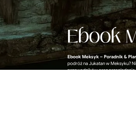
Ebook 
Ebook Meksyk – Poradnik & Pla
podróż na Jukatan w Meksyku? Ni
przewodników oraz przeglądanie 
Zrobiliśmy to za Ciebie! W tym e-
podróży oraz mapę wszystkich naj
Najpiękniejsze plaże, najlepsze re
przeżycia, wyspy warte odwiedzen
ceny, oraz wiele innych przydatn
pozwolą Ci samodzielnie zorgani
Dowiedz się więcej