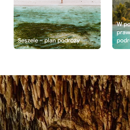
W po
praw
Seszele – plan podróży
podr