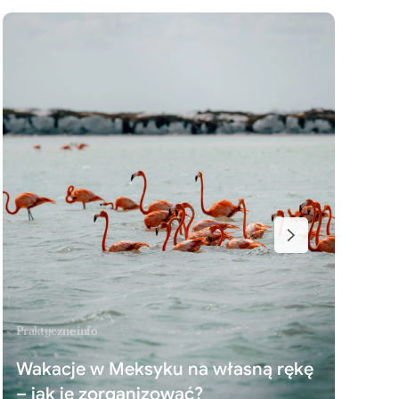
Praktyczne info
Wakacje w Meksyku na własną rękę
– jak je zorganizować?