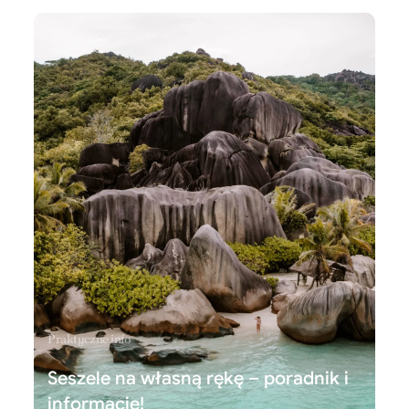
Praktyczne info
Seszele na własną rękę – poradnik i
informacje!