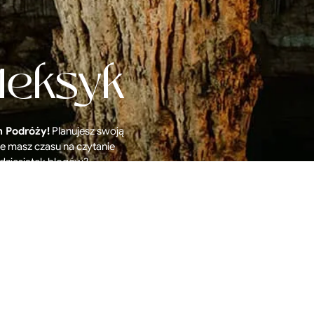
Meksyk
n Podróży!
Planujesz swoją
e masz czasu na czytanie
dziesiątek blogów?
booku znajdziesz nasz plan
piękniejszych miejsc.
stauracje, wspaniałe
ia, przyjemne noclegi,
ych wskazówek, które
zować podróż marzeń!