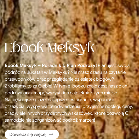
Ebook Meksyk
Ebook Meksyk – Poradnik & Plan Podróży!
Planujesz swoją
podróż na Jukatan w Meksyku? Nie masz czasu na czytanie
przewodników oraz przeglądanie dziesiątek blogów?
Zrobiliśmy to za Ciebie! W tym e-booku znajdziesz nasz plan
podróży oraz mapę wszystkich najpiękniejszych miejsc.
Najpiękniejsze plaże, najlepsze restauracje, wspaniałe
przeżycia, wyspy warte odwiedzenia, przyjemne noclegi, ceny,
oraz wiele innych przydatnych wskazówek, które pozwolą Ci
samodzielnie zorganizować podróż marzeń!
Dowiedz się więcej