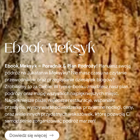
Ebook Meksyk
Ebook Meksyk – Poradnik & Plan Podróży!
Planujesz swoją
podróż na Jukatan w Meksyku? Nie masz czasu na czytanie
przewodników oraz przeglądanie dziesiątek blogów?
Zrobiliśmy to za Ciebie! W tym e-booku znajdziesz nasz plan
podróży oraz mapę wszystkich najpiękniejszych miejsc.
Najpiękniejsze plaże, najlepsze restauracje, wspaniałe
przeżycia, wyspy warte odwiedzenia, przyjemne noclegi, ceny,
oraz wiele innych przydatnych wskazówek, które pozwolą Ci
samodzielnie zorganizować podróż marzeń!
Dowiedz się więcej