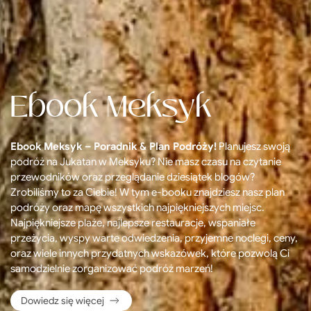
Ebook Meksyk
Ebook Meksyk – Poradnik & Plan Podróży!
Planujesz swoją
podróż na Jukatan w Meksyku? Nie masz czasu na czytanie
przewodników oraz przeglądanie dziesiątek blogów?
Zrobiliśmy to za Ciebie! W tym e-booku znajdziesz nasz plan
podróży oraz mapę wszystkich najpiękniejszych miejsc.
Najpiękniejsze plaże, najlepsze restauracje, wspaniałe
przeżycia, wyspy warte odwiedzenia, przyjemne noclegi, ceny,
oraz wiele innych przydatnych wskazówek, które pozwolą Ci
samodzielnie zorganizować podróż marzeń!
Dowiedz się więcej