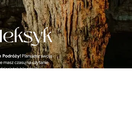
Meksyk
n Podróży!
Planujesz swoją
e masz czasu na czytanie
dziesiątek blogów?
booku znajdziesz nasz plan
piękniejszych miejsc.
stauracje, wspaniałe
ia, przyjemne noclegi,
ych wskazówek, które
zować podróż marzeń!