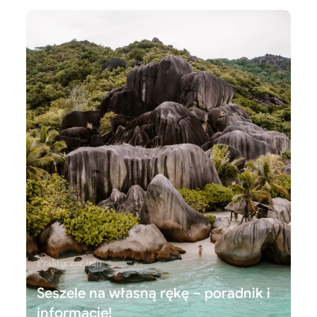
Praktyczne info
Seszele na własną rękę – poradnik i
informacje!