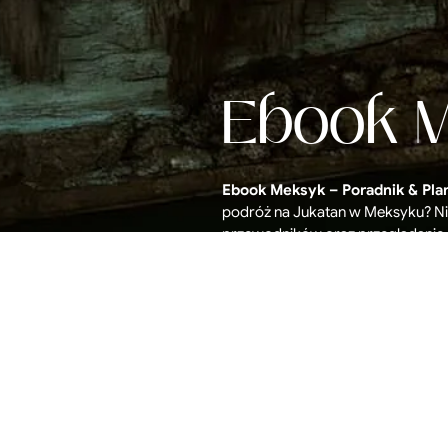
Ebook 
Ebook Meksyk – Poradnik & Pla
podróż na Jukatan w Meksyku? Ni
przewodników oraz przeglądanie 
Zrobiliśmy to za Ciebie! W tym e-
podróży oraz mapę wszystkich naj
Najpiękniejsze plaże, najlepsze re
przeżycia, wyspy warte odwiedzen
ceny, oraz wiele innych przydatn
pozwolą Ci samodzielnie zorgani
Dowiedz się więcej