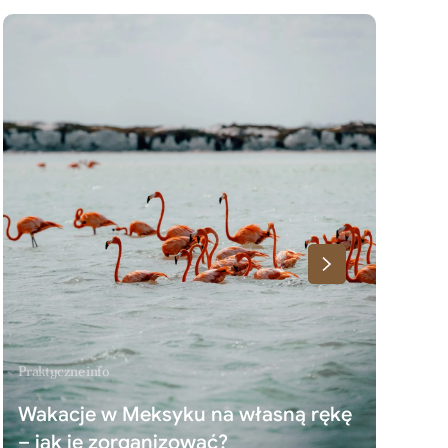
Praktyczne info
Wakacje w Meksyku na własną rękę
– jak je zorganizować?