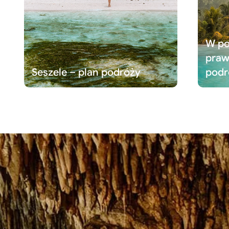
W po
praw
Seszele – plan podróży
podr