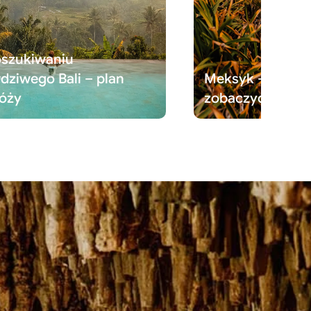
szukiwaniu
dziwego Bali – plan
Meksyk – Jukata
óży
zobaczyć – plan