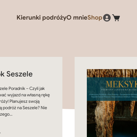
Kierunki podróży
O mnie
Shop
k Seszele
ele Poradnik – Czyli jak
wać wyjazd na własną rękę
róży! Planujesz swoją
 podróż na Seszele? Nie
czego…
ł