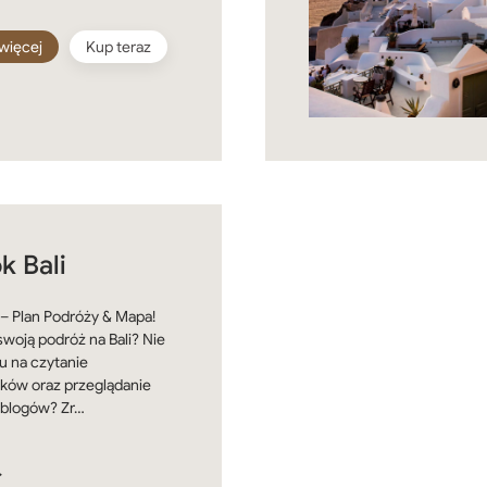
więcej
Kup teraz
k Bali
 – Plan Podróży & Mapa!
swoją podróż na Bali? Nie
u na czytanie
ków oraz przeglądanie
 blogów? Zr…
ł