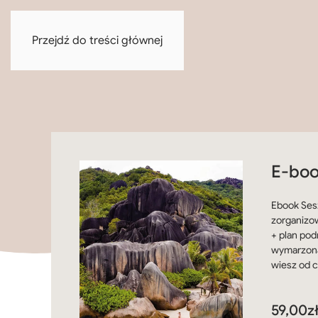
Przejdź do treści głównej
E-boo
Ebook Sesz
zorganizo
+ plan pod
wymarzoną
wiesz od 
59,00
z