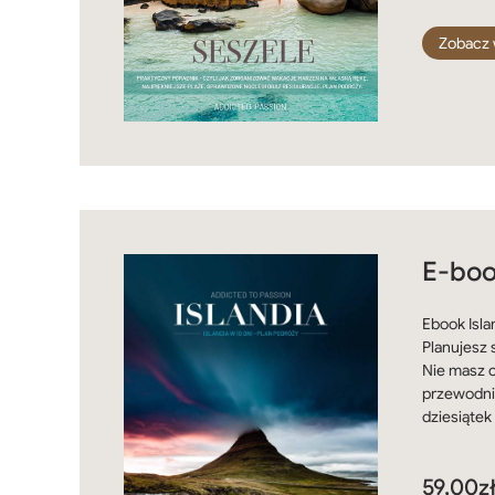
Zobacz 
E-boo
Ebook Isla
Planujesz 
Nie masz c
przewodni
dziesiątek
59,00
z