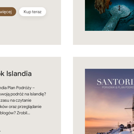
więcej
Kup teraz
k Islandia
ndia Plan Podróży –
swoją podróż na Islandię?
zasu na czytanie
ków oraz przeglądanie
 blogów? Zrobil…
ł