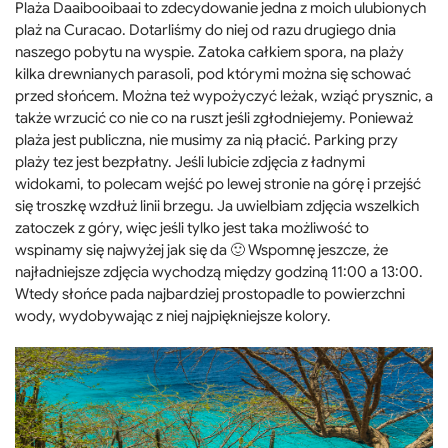
Plaża Daaibooibaai to zdecydowanie jedna z moich ulubionych
plaż na Curacao. Dotarliśmy do niej od razu drugiego dnia
naszego pobytu na wyspie. Zatoka całkiem spora, na plaży
kilka drewnianych parasoli, pod którymi można się schować
przed słońcem. Można też wypożyczyć leżak, wziąć prysznic, a
także wrzucić co nie co na ruszt jeśli zgłodniejemy. Ponieważ
plaża jest publiczna, nie musimy za nią płacić. Parking przy
plaży tez jest bezpłatny. Jeśli lubicie zdjęcia z ładnymi
widokami, to polecam wejść po lewej stronie na górę i przejść
się troszkę wzdłuż linii brzegu. Ja uwielbiam zdjęcia wszelkich
zatoczek z góry, więc jeśli tylko jest taka możliwość to
wspinamy się najwyżej jak się da 🙂 Wspomnę jeszcze, że
najładniejsze zdjęcia wychodzą między godziną 11:00 a 13:00.
Wtedy słońce pada najbardziej prostopadle to powierzchni
wody, wydobywając z niej najpiękniejsze kolory.