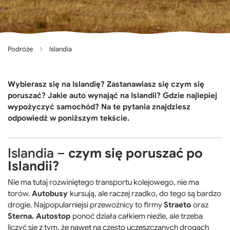
Podróże
Islandia
Wybierasz się na Islandię? Zastanawiasz się czym się
poruszać? Jakie auto wynająć na Islandii? Gdzie najlepiej
wypożyczyć samochód? Na te pytania znajdziesz
odpowiedź w poniższym tekście.
Islandia –
czym się poruszać po
Islandii?
Nie ma tutaj rozwiniętego transportu kolejowego, nie ma
torów.
Autobusy
kursują, ale raczej rzadko, do tego są bardzo
drogie. Najpopularniejsi przewoźnicy to firmy
Straeto
oraz
Sterna. Autostop
ponoć działa całkiem nieźle, ale trzeba
liczyć się z tym, że nawet na często uczęszczanych drogach