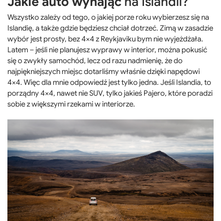
Jakie auto wynająć
na Islandii?
Wszystko zależy od tego, o jakiej porze roku wybierzesz się na
Islandię, a także gdzie będziesz chciał dotrzeć. Zimą w zasadzie
wybór jest prosty, bez 4×4 z Reykjaviku bym nie wyjeżdżała.
Latem – jeśli nie planujesz wyprawy w interior, można pokusić
się o zwykły samochód, lecz od razu nadmienię, że do
najpiękniejszych miejsc dotarliśmy właśnie dzięki napędowi
4×4. Więc dla mnie odpowiedź jest tylko jedna. Jeśli Islandia, to
porządny 4×4, nawet nie SUV, tylko jakieś Pajero, które poradzi
sobie z większymi rzekami w interiorze.