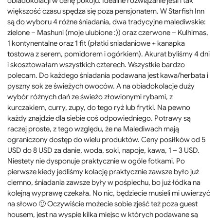
obiadokolacji w cenę pokoju. Idealne rozwiązanie jeśli i tak
większość czasu spędza się poza pensjonatem. W Starfish Inn
są do wyboru 4 różne śniadania, dwa tradycyjne malediwskie:
zielone – Mashuni (moje ulubione :)) oraz czerwone – Kulhimas,
1 kontynentalne oraz 1 fit (płatki sniadaniowe + kanapka
tostowa z serem, pomidorem i ogórkiem). Akurat byliśmy 4 dni
i skosztowałam wszystkich czterech. Wszystkie bardzo
polecam. Do każdego śniadania podawana jest kawa/herbata i
pyszny sok ze świeżych owoców. A na obiadokolacje duży
wybór różnych dań ze świeżo złowionymi rybami, z
kurczakiem, curry, zupy, do tego ryż lub frytki. Na pewno
każdy znajdzie dla siebie coś odpowiedniego. Potrawy są
raczej proste, z tego względu, że na Malediwach mają
ograniczony dostęp do wielu produktów. Ceny posiłków od 5
USD do 8 USD za danie, woda, soki, napoje, kawa, 1 – 3 USD.
Niestety nie dysponuje praktycznie w ogóle fotkami. Po
pierwsze kiedy jedliśmy kolację praktycznie zawsze było już
ciemno, śniadania zawsze były w pośpiechu, bo już łódka na
kolejną wyprawę czekała. No nic, będziecie musieli mi uwierzyć
na słowo 🙂 Oczywiście możecie sobie zjeść też poza guest
housem, jest na wyspie kilka miejsc w których podawane są