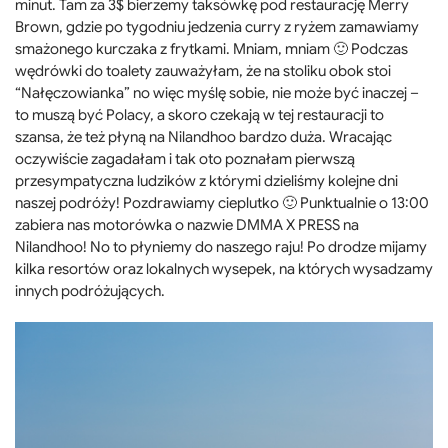
minut. Tam za 3$ bierzemy taksówkę pod restaurację
Merry
Brown, gdzie po tygodniu jedzenia curry z ryżem zamawiamy
smażonego kurczaka z frytkami. Mniam, mniam 🙂 Podczas
wędrówki do toalety zauważyłam, że na stoliku obok stoi
“Nałęczowianka” no więc myślę sobie, nie może być inaczej –
to muszą być Polacy, a skoro czekają w tej restauracji to
szansa, że też płyną na Nilandhoo bardzo duża. Wracając
oczywiście zagadałam i tak oto poznałam pierwszą
przesympatyczna ludzików z którymi dzieliśmy kolejne dni
naszej podróży! Pozdrawiamy cieplutko 🙂 Punktualnie o 13:00
zabiera nas motorówka o nazwie DMMA X PRESS na
Nilandhoo! No to płyniemy do naszego raju! Po drodze mijamy
kilka resortów oraz lokalnych wysepek, na których wysadzamy
innych podróżujących.