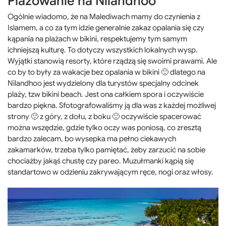
Plażowanie na Nilandhoo
Ogólnie wiadomo, że na Malediwach mamy do czynienia z
Islamem, a co za tym idzie generalnie zakaz opalania się czy
kąpania na plażach w bikini, respektujemy tym samym
ichniejszą kulturę. To dotyczy wszystkich lokalnych wysp.
Wyjątki stanowią resorty, które rządzą się swoimi prawami. Ale
co by to były za wakacje bez opalania w bikini 🙂 dlatego na
Nilandhoo jest wydzielony dla turystów specjalny odcinek
plaży, tzw bikini beach. Jest ona całkiem spora i oczywiście
bardzo piękna. Sfotografowaliśmy ją dla was z każdej możliwej
strony 🙂 z góry, z dołu, z boku 🙂 oczywiście spacerować
można wszędzie, gdzie tylko oczy was poniosą, co zresztą
bardzo zalecam, bo wysepka ma pełno ciekawych
zakamarków, trzeba tylko pamiętać, żeby zarzucić na sobie
chociażby jakąś chustę czy pareo. Muzułmanki kąpią się
standartowo w odzieniu zakrywającym ręce, nogi oraz włosy.