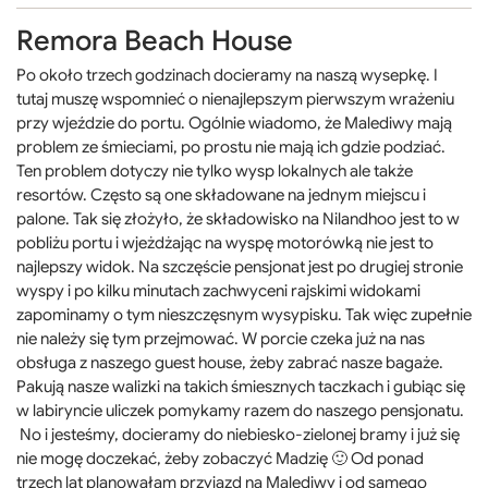
Remora Beach House
Po około trzech godzinach docieramy na naszą wysepkę. I
tutaj muszę wspomnieć o nienajlepszym pierwszym wrażeniu
przy wjeździe do portu. Ogólnie wiadomo, że Malediwy mają
problem ze śmieciami, po prostu nie mają ich gdzie podziać.
Ten problem dotyczy nie tylko wysp lokalnych ale także
resortów. Często są one składowane na jednym miejscu i
palone. Tak się złożyło, że składowisko na Nilandhoo jest to w
pobliżu portu i wjeżdżając na wyspę motorówką nie jest to
najlepszy widok. Na szczęście pensjonat jest po drugiej stronie
wyspy i po kilku minutach zachwyceni rajskimi widokami
zapominamy o tym nieszczęsnym wysypisku. Tak więc zupełnie
nie należy się tym przejmować. W porcie czeka już na nas
obsługa z naszego guest house, żeby zabrać nasze bagaże.
Pakują nasze walizki na takich śmiesznych taczkach i gubiąc się
w labiryncie uliczek pomykamy razem do naszego pensjonatu.
No i jesteśmy, docieramy do niebiesko-zielonej bramy i już się
nie mogę doczekać, żeby zobaczyć Madzię 🙂 Od ponad
trzech lat planowałam przyjazd na Malediwy i od samego