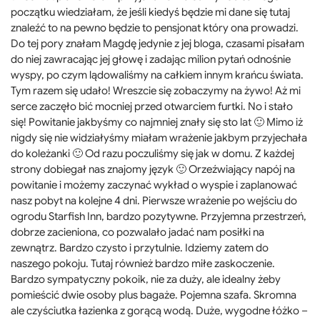
początku wiedziałam, że jeśli kiedyś będzie mi dane się tutaj
znaleźć to na pewno będzie to pensjonat który ona prowadzi.
Do tej pory znałam Magdę jedynie z jej bloga, czasami pisałam
do niej zawracając jej głowę i zadając milion pytań odnośnie
wyspy, po czym lądowaliśmy na całkiem innym krańcu świata.
Tym razem się udało! Wreszcie się zobaczymy na żywo! Aż mi
serce zaczęło bić mocniej przed otwarciem furtki. No i stało
się! Powitanie jakbyśmy co najmniej znały się sto lat 🙂 Mimo iż
nigdy się nie widziałyśmy miałam wrażenie jakbym przyjechała
do koleżanki 🙂 Od razu poczuliśmy się jak w domu. Z każdej
strony dobiegał nas znajomy język 🙂 Orzeźwiający napój na
powitanie i możemy zaczynać wykład o wyspie i zaplanować
nasz pobyt na kolejne 4 dni. Pierwsze wrażenie po wejściu do
ogrodu Starfish Inn, bardzo pozytywne. Przyjemna przestrzeń,
dobrze zacieniona, co pozwalało jadać nam posiłki na
zewnątrz. Bardzo czysto i przytulnie. Idziemy zatem do
naszego pokoju. Tutaj również bardzo miłe zaskoczenie.
Bardzo sympatyczny pokoik, nie za duży, ale idealny żeby
pomieścić dwie osoby plus bagaże. Pojemna szafa. Skromna
ale czyściutka łazienka z gorącą wodą. Duże, wygodne łóżko –