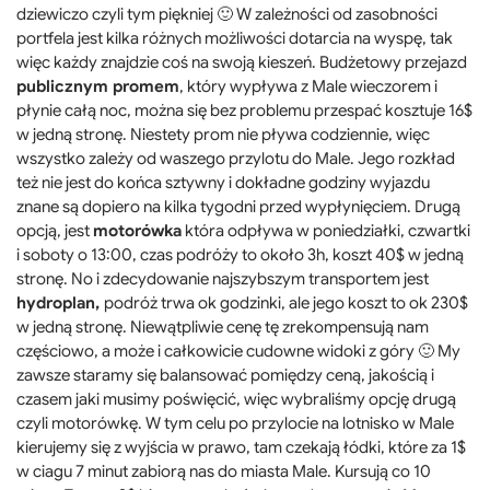
dziewiczo czyli tym piękniej 🙂 W zależności od zasobności
portfela jest kilka różnych możliwości dotarcia na wyspę, tak
więc każdy znajdzie coś na swoją kieszeń. Budżetowy przejazd
publicznym promem
, który wypływa z Male wieczorem i
płynie całą noc, można się bez problemu przespać kosztuje 16$
w jedną stronę. Niestety prom nie pływa codziennie, więc
wszystko zależy od waszego przylotu do Male. Jego rozkład
też nie jest do końca sztywny i dokładne godziny wyjazdu
znane są dopiero na kilka tygodni przed wypłynięciem. Drugą
opcją, jest
motorówka
która odpływa w poniedziałki, czwartki
i soboty o 13:00, czas podróży to około 3h, koszt 40$ w jedną
stronę. No i zdecydowanie najszybszym transportem jest
hydroplan,
podróż trwa ok godzinki, ale jego koszt to ok 230$
w jedną stronę. Niewątpliwie cenę tę zrekompensują nam
częściowo, a może i całkowicie cudowne widoki z góry 🙂 My
zawsze staramy się balansować pomiędzy ceną, jakością i
czasem jaki musimy poświęcić, więc wybraliśmy opcję drugą
czyli motorówkę. W tym celu po przylocie na lotnisko w Male
kierujemy się z wyjścia w prawo, tam czekają łódki, które za 1$
w ciagu 7 minut zabiorą nas do miasta Male. Kursują co 10