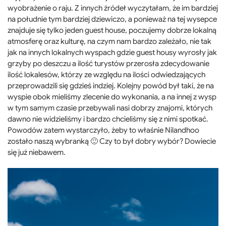
wyobrażenie o raju. Z innych źródeł wyczytałam, że im bardziej
na południe tym bardziej dziewiczo, a ponieważ na tej wysepce
znajduje się tylko jeden guest house, poczujemy dobrze lokalną
atmosferę oraz kulturę, na czym nam bardzo zależało, nie tak
jak na innych lokalnych wyspach gdzie guest housy wyrosły jak
grzyby po deszczu a ilość turystów przerosła zdecydowanie
ilość lokalesów, którzy ze względu na ilości odwiedzających
przeprowadzili się gdzieś indziej. Kolejny powód był taki, że na
wyspie obok mieliśmy zlecenie do wykonania, a na innej z wysp
w tym samym czasie przebywali nasi dobrzy znajomi, których
dawno nie widzieliśmy i bardzo chcieliśmy się z nimi spotkać.
Powodów zatem wystarczyło, żeby to właśnie Nilandhoo
zostało naszą wybranką 🙂 Czy to był dobry wybór? Dowiecie
się już niebawem.