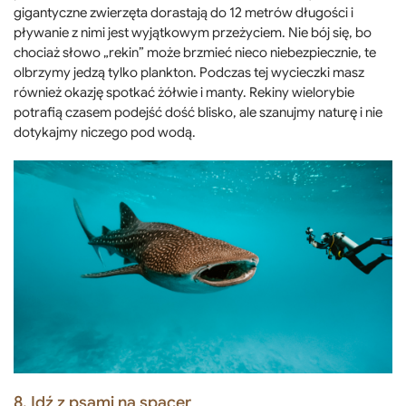
gigantyczne zwierzęta dorastają do 12 metrów długości i
pływanie z nimi jest wyjątkowym przeżyciem. Nie bój się, bo
chociaż słowo „rekin” może brzmieć nieco niebezpiecznie, te
olbrzymy jedzą tylko plankton. Podczas tej wycieczki masz
również okazję spotkać żółwie i manty. Rekiny wielorybie
potrafią czasem podejść dość blisko, ale szanujmy naturę i nie
dotykajmy niczego pod wodą.
8. Idź z psami na spacer