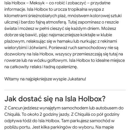
Isla Holbox – Meksyk – co robić i zobaczyć – przydatne
informacje. Isla Holbox to urocza tropikalna wyspa z
kilometrami śnieżnobiałych plaż, mnóstwem kolorowej sztuki
ulicznej i bardzo fajną atmosferą. Tutaj zapominasz o reszcie
świata i możesz w pełni cieszyć się każdym dniem. Możesz
dobrze się bawić, pijąc najsmaczniejsze koktajle w klubie
plażowym, relaksując się w hamaku lub nurkując z rekinami
wielorybimi i żółwiami. Ponieważ ruch samochodowy nie są
dozwolony na Isla Holbox, wszyscy przemieszczają się tutaj na
rowerze lub na wózku golfowym. Isla Holbox to idealne miejsce
na całkowity relaks i ładną opaleniznę.
Witamy na najpiękniejsze wyspie Jukatanu!
Jak dostać się na Isla Holbox?
Z Cancun jedziesz wynajętym samochodem lub autobusem do
Chiquilá. To około 2 godziny jazdy. Z Chiquilá co pół godziny
odpływa łódź do Isla Holbox. Tam parkujesz samochód w
pobliżu portu. Jest kilka parkingów do wyboru. Na mapie