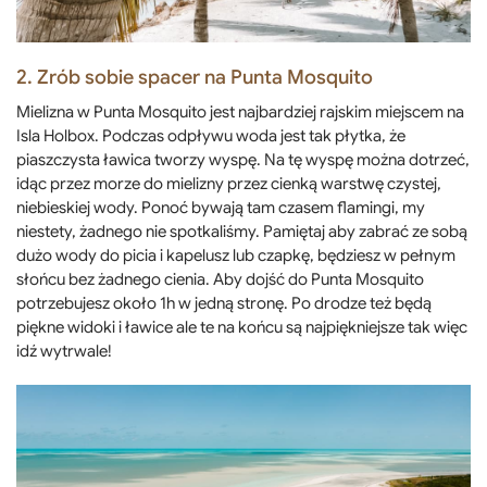
2. Zrób sobie spacer na Punta Mosquito
Mielizna w Punta Mosquito jest najbardziej rajskim miejscem na
Isla Holbox. Podczas odpływu woda jest tak płytka, że ​​
piaszczysta ławica tworzy wyspę. Na tę wyspę można dotrzeć,
idąc przez morze do mielizny przez cienką warstwę czystej,
niebieskiej wody. Ponoć bywają tam czasem flamingi, my
niestety, żadnego nie spotkaliśmy. Pamiętaj aby zabrać ze sobą
dużo wody do picia i kapelusz lub czapkę, będziesz w pełnym
słońcu bez żadnego cienia. Aby dojść do Punta Mosquito
potrzebujesz około 1h w jedną stronę. Po drodze też będą
piękne widoki i ławice ale te na końcu są najpiękniejsze tak więc
idź wytrwale!