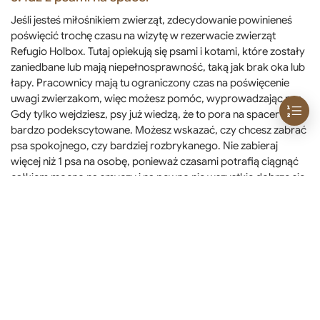
Jeśli jesteś miłośnikiem zwierząt, zdecydowanie powinieneś
poświęcić trochę czasu na wizytę w rezerwacie zwierząt
Refugio Holbox. Tutaj opiekują się psami i kotami, które zostały
zaniedbane lub mają niepełnosprawność, taką jak brak oka lub
łapy. Pracownicy mają tu ograniczony czas na poświęcenie
uwagi zwierzakom, więc możesz pomóc, wyprowadzając psa.
Gdy tylko wejdziesz, psy już wiedzą, że to pora na spacer i są
bardzo podekscytowane. Możesz wskazać, czy chcesz zabrać
psa spokojnego, czy bardziej rozbrykanego. Nie zabieraj
więcej niż 1 psa na osobę, ponieważ czasami potrafią ciągnąć
całkiem mocno na smyczy i na pewno nie wszystkie dobrze się
słuchają. Możesz spacerować po wiosce, ale oczywiście też
wybrać się na przyjemny spacer po plaży.