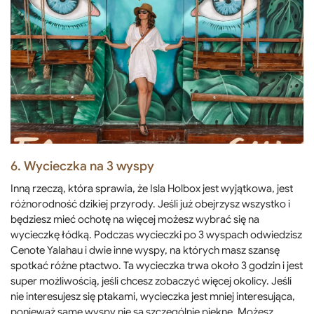
6. Wycieczka na 3 wyspy
Inną rzeczą, która sprawia, że ​​Isla Holbox jest wyjątkowa, jest
różnorodność dzikiej przyrody. Jeśli już obejrzysz wszystko i
będziesz mieć ochotę na więcej możesz wybrać się na
wycieczkę łódką. Podczas wycieczki po 3 wyspach odwiedzisz
Cenote Yalahau i dwie inne wyspy, na których masz szansę
spotkać różne ptactwo. Ta wycieczka trwa około 3 godzin i jest
super możliwością, jeśli chcesz zobaczyć więcej okolicy. Jeśli
nie interesujesz się ptakami, wycieczka jest mniej interesująca,
ponieważ same wyspy nie są szczególnie piękne. Możesz