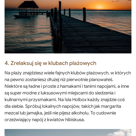
4. Zrelaksuj się w klubach plażowych
Na plaży znajdziesz wiele fajnych klubów plażowych, w których
na pewno zostaniesz dłużej niż pierwotnie planowałeś.
Niektóre są ładne i proste z hamakami i tanimi napojami, a inne
są super modne z luksusowymi miejscami do siedzenia i
kulinarnymi przysmakami. Na Isla Holbox każdy znajdzie coś
dla siebie. Spróbuj lokalnych napojów, takich jak margarita
mezcal lub jamajka, jeśli nie pijesz alkoholu. To cudownie
orzeźwiający napój z kwiatów hibiskusa.