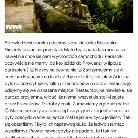
Po zwiedzeniu zamku udajemy się w kierunku Beaucaire.
Niestety padać nie przestaje. Mało tego pada tak mocno, że
nawet nie chce się nam wychodzić z samochodu. Parasolki
oczywiście nie mamy, bo kto jeździ do Prowansji w lipcu z
parasolem? 🙂 No my na pewno nie 🙂 Zatrzymujemy się w
centrum Beaucaire na lunch. Żeby nie trafić, tak jak w Arles na
byle co przepytujemy kilku przechodniów o dobrą restaurację i
udajemy się we wskazane miejsce. Restauracyjka niewielka, ale
bardzo przyjemna, widać, że niemal wszystkie stoliki zajęte
przez Francuzów. To dobry znak. Zamawiamy zgodnie małże
🙂 Marcel w carry a ja bardziej tradycyjnie z roquefortem. I to
były zdecydowanie najlepsze małże jakie w życiu jedliśmy. Tak
się obżarliśmy ( było ich naprawdę dużo, że ledwo stamtąd
wyszliśmy). Pewno nawet gdyby nie padało, to i tak nie
mielibyśmy siły na zwiedzanie. Obsługa niestety nie mówi po