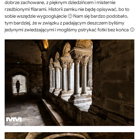
dobrze zachowane, z pięknym dziedzińcem i misternie
rzeźbionymi filarami. Historii zamku nie będę opisywać, bo to
sobie wszędzie wygooglujecie 🙂 Nam się bardzo podobało,
tym bardziej, że w związku z padającym deszczem byliśmy
jedynymi zwiedzającymi i mogliśmy pstrykać fotki bez końca 🙂