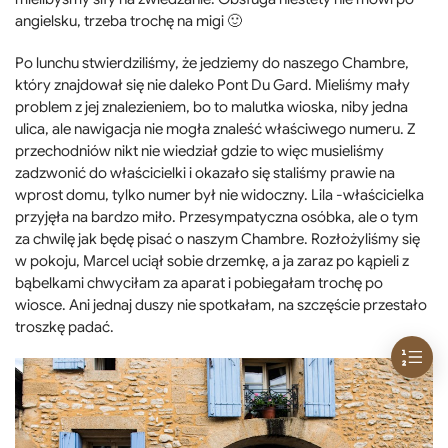
angielsku, trzeba trochę na migi 🙂
Po lunchu stwierdziliśmy, że jedziemy do naszego Chambre,
który znajdował się nie daleko Pont Du Gard. Mieliśmy mały
problem z jej znalezieniem, bo to malutka wioska, niby jedna
ulica, ale nawigacja nie mogła znaleść właściwego numeru. Z
przechodniów nikt nie wiedział gdzie to więc musieliśmy
zadzwonić do właścicielki i okazało się staliśmy prawie na
wprost domu, tylko numer był nie widoczny. Lila -właścicielka
przyjęła na bardzo miło. Przesympatyczna osóbka, ale o tym
za chwilę jak będę pisać o naszym Chambre. Rozłożyliśmy się
w pokoju, Marcel uciął sobie drzemkę, a ja zaraz po kąpieli z
bąbelkami chwyciłam za aparat i pobiegałam trochę po
wiosce. Ani jednaj duszy nie spotkałam, na szczęście przestało
troszkę padać.