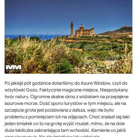
Po jakiejś pół godzince dotarliśmy do Azure Window, czyli do
wizytówki Gozo. Faktycznie magiczne miejsce. Niespotykany
twór natury. Ogromne skalne okno z widokiem na przepiękne
lazurowe morze. Dość sporo turystów w tym miejscu, ale na
szczęście grota jest podziwiana z dalsza, więc nie było
problemu z pominięciem ich na zdjęciach. Choć znalazł się taki
jeden śmiałek co to na grotę wyjść musiał, mimo, że na dole
duża tabliczka zabraniająca tam wchodzić. Kamienie co jakiś
czas się osypują. No ale śmiałków jak widać nie