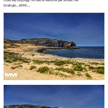
brakuje….ehhh….