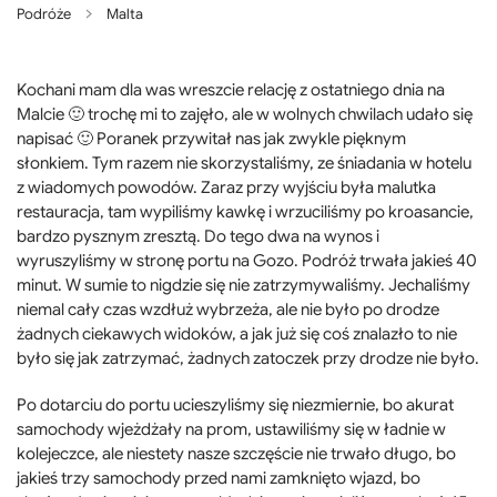
Podróże
Malta
Kochani mam dla was wreszcie relację z ostatniego dnia na
Malcie 🙂 trochę mi to zajęło, ale w wolnych chwilach udało się
napisać 🙂 Poranek przywitał nas jak zwykle pięknym
słonkiem. Tym razem nie skorzystaliśmy, ze śniadania w hotelu
z wiadomych powodów. Zaraz przy wyjściu była malutka
restauracja, tam wypiliśmy kawkę i wrzuciliśmy po kroasancie,
bardzo pysznym zresztą. Do tego dwa na wynos i
wyruszyliśmy w stronę portu na Gozo. Podróż trwała jakieś 40
minut. W sumie to nigdzie się nie zatrzymywaliśmy. Jechaliśmy
niemal cały czas wzdłuż wybrzeża, ale nie było po drodze
żadnych ciekawych widoków, a jak już się coś znalazło to nie
było się jak zatrzymać, żadnych zatoczek przy drodze nie było.
Po dotarciu do portu ucieszyliśmy się niezmiernie, bo akurat
samochody wjeżdżały na prom, ustawiliśmy się w ładnie w
kolejeczce, ale niestety nasze szczęście nie trwało długo, bo
jakieś trzy samochody przed nami zamknięto wjazd, bo