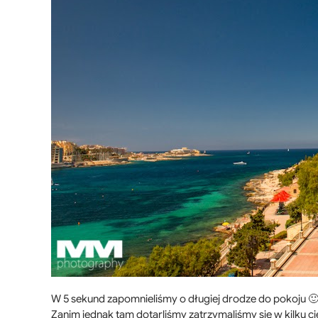
W 5 sekund zapomnieliśmy o długiej drodze do pokoju 🙂 S
Zanim jednak tam dotarliśmy zatrzymaliśmy się w kilku 