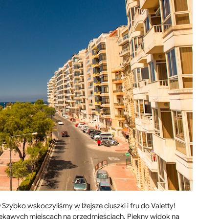
zybko wskoczyliśmy w lżejsze ciuszki i fru do Valetty!
ciekawych miejscach na przedmieściach. Piękny widok na