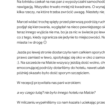
Na lotnisku czekał na nas pan z wypożyczalni samochodów
nawigacją. Wszystko trwało mniej niż kwadrans. O wyna
kilka rzeczy, na które trzeba zwrócić uwagę. Niestety nie
Marcel widać trochę spięty przed pierwszą podróżą ru
podjął się kierowania, wyglądał na nieco pewniejszego sie
teraz innego wyjścia nie ma, bo ja za nic w świecie po lew
co z tego, kiedy ogranicza sie jedynie to miejscowości.
miasta i w drogę 🙂
Jazda po lewej stronie dostarczyła nam całkiem sporych
prawo zamiast w lewo, spotykając się oko w oko z samoc
:). Na szczeście na Malcie wszyscy jeżdżą dość wolno, c
emoconującej podróży dotarliśmy do hotelu, nawet udał
później okazało było dość sporym szczęściem.
W recepcji przywitała nas pani wzrokiem:
a wy czego tutaj? nie było innego hotelu na Malcie?
W milczeniu wypełniliśmy co nam kazała i uciekając prze