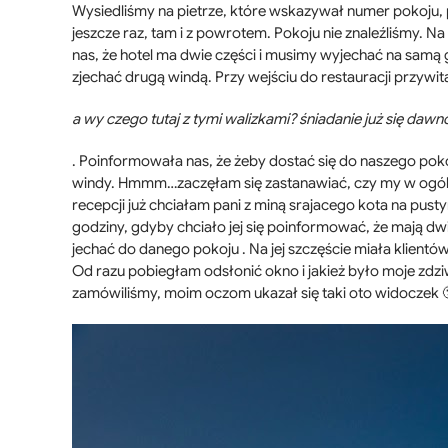
Wysiedliśmy na pietrze, które wskazywał numer pokoju, po
jeszcze raz, tam i z powrotem. Pokoju nie znaleźliśmy. 
nas, że hotel ma dwie części i musimy wyjechać na samą g
zjechać drugą windą. Przy wejściu do restauracji przywita
a wy czego tutaj z tymi walizkami? śniadanie już się daw
. Poinformowała nas, że żeby dostać się do naszego poko
windy. Hmmm…zaczęłam się zastanawiać, czy my w ogóle
recepcji już chciałam pani z miną srajacego kota na pus
godziny, gdyby chciało jej się poinformować, że mają dwie
jechać do danego pokoju . Na jej szczęście miała klientów
Od razu pobiegłam odsłonić okno i jakież było moje zdziw
zamówiliśmy, moim oczom ukazał się taki oto widoczek 