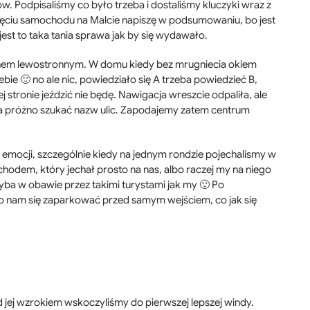
. Podpisaliśmy co było trzeba i dostaliśmy kluczyki wraz z
jęciu samochodu na Malcie napiszę w podsumowaniu, bo jest
 jest to taka tania sprawa jak by się wydawało.
chem lewostronnym. W domu kiedy bez mrugniecia okiem
bie 🙂 no ale nic, powiedziało się A trzeba powiedzieć B,
ej stronie jeździć nie będę. Nawigacja wreszcie odpaliła, ale
 Na próżno szukać nazw ulic. Zapodajemy zatem centrum
 emocji, szczególnie kiedy na jednym rondzie pojechalismy w
hodem, który jechał prosto na nas, albo raczej my na niego
hyba w obawie przez takimi turystami jak my 🙂 Po
o nam się zaparkować przed samym wejściem, co jak się
d jej wzrokiem wskoczyliśmy do pierwszej lepszej windy.