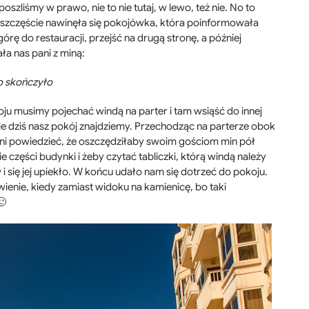
szliśmy w prawo, nie to nie tutaj, w lewo, też nie. No to
Na szczęście nawinęła się pokojówka, która poinformowała
órę do restauracji, przejść na drugą stronę, a później
ła nas pani z miną:
no skończyło
ju musimy pojechać windą na parter i tam wsiąść do innej
 dziś nasz pokój znajdziemy. Przechodząc na parterze obok
tyni powiedzieć, że oszczędziłaby swoim gościom min pół
 części budynki i żeby czytać tabliczki, którą windą należy
 i się jej upiekło. W końcu udało nam się dotrzeć do pokoju.
ienie, kiedy zamiast widoku na kamienicę, bo taki
🙂