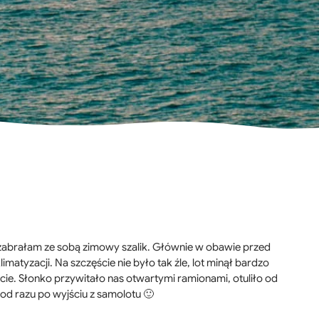
że zabrałam ze sobą zimowy szalik. Głównie w obawie przed
atyzacji. Na szczęście nie było tak źle, lot minął bardzo
lcie. Słonko przywitało nas otwartymi ramionami, otuliło od
 od razu po wyjściu z samolotu 🙂